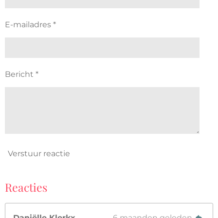
E-mailadres *
Bericht *
Verstuur reactie
Reacties
Daniëlle Klerkx
6 maanden geleden