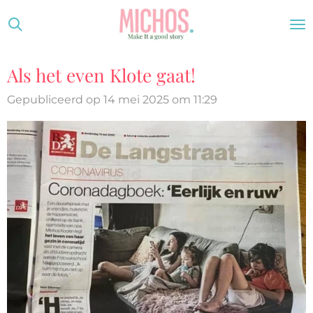
Ga
direct
naar
Als het even Klote gaat!
de
hoofdinhoud
Gepubliceerd op 14 mei 2025 om 11:29