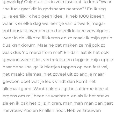
geweldig! Ook nu zit ik in zo'n fase dat ik denk "Waar
the fuck gaat dit in godsnaam naartoe?" En ik zeg
jullie eerlijk, ik heb geen idee! Ik heb 1000 ideeën
waar ik er elke dag wel eentje van uitwerk, mega-
enthousiast over ben om hetzelfde idee vervolgens
weer in de kliko te flikkeren en zo maak ik mijn gezin
dus krankjorum. Maar hé dat maken ze mij ook zo
vaak dus 'no merci from me!" En dan laat ik het ook
gewoon weer ff los, vertrek ik een dagje in mijn uppie
naar de sauna, ga ik biertjes tappen op een festival,
het maakt allemaal niet zoveel uit zolang je maar
gewoon doet wat je leuk vindt dan komt het
allemaal goed. Want ook nu ligt het ultieme idee al
ergens om mij heen te wachten, en als ik het straks
zie en ik pak het bij zijn oren, man man man dan gaat
mevrouw Koolen knallen hoor. Heb vertrouwen