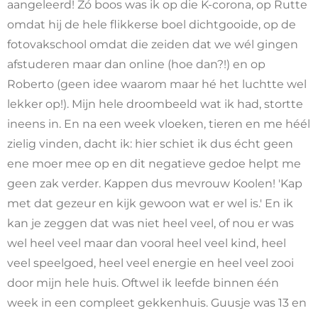
aangeleerd! Zó boos was ik op die K-corona, op Rutte
omdat hij de hele flikkerse boel dichtgooide, op de
fotovakschool omdat die zeiden dat we wél gingen
afstuderen maar dan online (hoe dan?!) en op
Roberto (geen idee waarom maar hé het luchtte wel
lekker op!). Mijn hele droombeeld wat ik had, stortte
ineens in. En na een week vloeken, tieren en me héél
zielig vinden, dacht ik: hier schiet ik dus écht geen
ene moer mee op en dit negatieve gedoe helpt me
geen zak verder. Kappen dus mevrouw Koolen! 'Kap
met dat gezeur en kijk gewoon wat er wel is.' En ik
kan je zeggen dat was niet heel veel, of nou er was
wel heel veel maar dan vooral heel veel kind, heel
veel speelgoed, heel veel energie en heel veel zooi
door mijn hele huis. Oftwel ik leefde binnen één
week in een compleet gekkenhuis. Guusje was 13 en