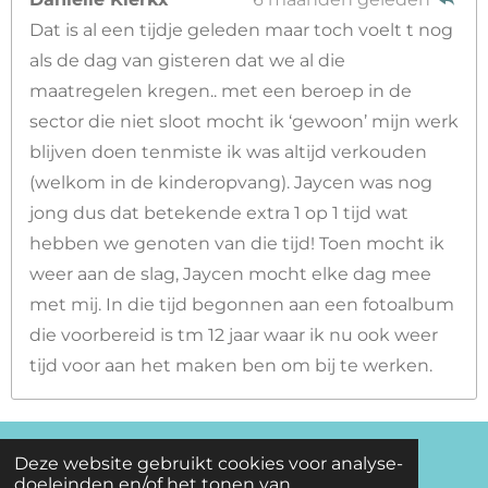
Dat is al een tijdje geleden maar toch voelt t nog
als de dag van gisteren dat we al die
maatregelen kregen.. met een beroep in de
sector die niet sloot mocht ik ‘gewoon’ mijn werk
blijven doen tenmiste ik was altijd verkouden
(welkom in de kinderopvang). Jaycen was nog
jong dus dat betekende extra 1 op 1 tijd wat
hebben we genoten van die tijd! Toen mocht ik
weer aan de slag, Jaycen mocht elke dag mee
met mij. In die tijd begonnen aan een fotoalbum
die voorbereid is tm 12 jaar waar ik nu ook weer
tijd voor aan het maken ben om bij te werken.
© 2022 - 2025 www.michos.nl
Deze website gebruikt cookies voor analyse-
doeleinden en/of het tonen van