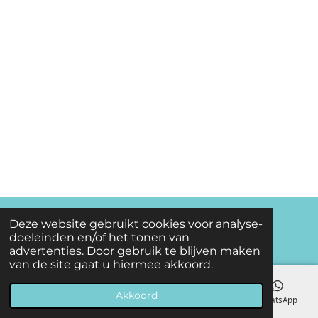
© 2022 - 2025 www.michos.nl
Deze website gebruikt cookies voor analyse-
doeleinden en/of het tonen van
Powered by
JouwWeb
advertenties. Door gebruik te blijven maken
van de site gaat u hiermee akkoord.
Akkoord
E-mailadres
Telefoonnummer
Facebook
WhatsApp