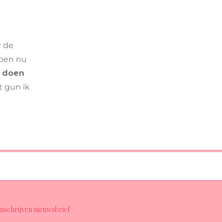
r de
 ben nu
e doen
t gun ik
Inschrijven nieuwsbrief