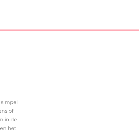
 simpel
ens of
n in de
en het