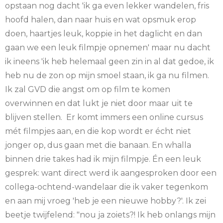
opstaan nog dacht 'ik ga even lekker wandelen, fris
hoofd halen, dan naar huis en wat opsmuk erop
doen, haartjes leuk, koppie in het daglicht en dan
gaan we een leuk filmpje opnemen' maar nu dacht
ik ineens 'ik heb helemaal geen zin in al dat gedoe, ik
heb nu de zon op mijn smoel staan, ik ga nu filmen.
Ik zal GVD die angst om op film te komen
overwinnen en dat lukt je niet door maar uit te
blijven stellen. Er komt immers een online cursus
mét filmpjes aan, en die kop wordt er écht niet
jonger op, dus gaan met die banaan. En whalla
binnen drie takes had ik mijn filmpje. Én een leuk
gesprek: want direct werd ik aangesproken door een
collega-ochtend-wandelaar die ik vaker tegenkom
en aan mij vroeg 'heb je een nieuwe hobby?'. Ik zei
beetje twijfelend: "nou ja zoiets?! Ik heb onlangs mijn