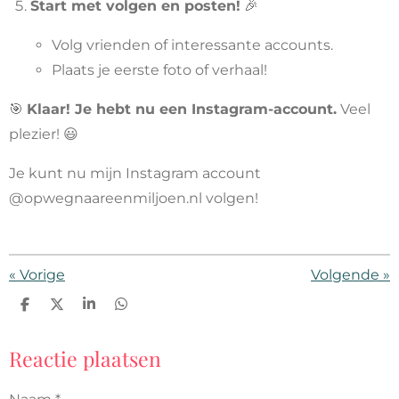
Start met volgen en posten!
🎉
Volg vrienden of interessante accounts.
Plaats je eerste foto of verhaal!
🎯
Klaar! Je hebt nu een Instagram-account.
Veel
plezier! 😃
Je kunt nu mijn Instagram account
@opwegnaareenmiljoen.nl volgen!
«
Vorige
Volgende
»
D
D
S
D
e
e
h
e
l
e
a
l
e
l
r
e
Reactie plaatsen
n
e
n