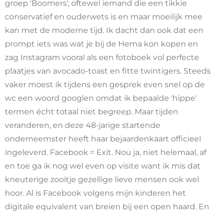
groep 'Boomers', oftewel iemand die een tikkie
conservatief en ouderwets is en maar moeilijk mee
kan met de moderne tijd. Ik dacht dan ook dat een
prompt iets was wat je bij de Hema kon kopen en
zag Instagram vooral als een fotoboek vol perfecte
plaatjes van avocado-toast en fitte twintigers. Steeds
vaker moest ik tijdens een gesprek even snel op de
wc een woord googlen omdat ik bepaalde 'hippe'
termen écht totaal niet begreep. Maar tijden
veranderen, en deze 48-jarige startende
onderneemster heeft haar bejaardenkaart officieel
ingeleverd. Facebook = Exit. Nou ja, niet helemaal, af
en toe ga ik nog wel even op visite want ik mis dat
kneuterige zooitje gezellige lieve mensen ook wel
hoor. Al is Facebook volgens mijn kinderen het
digitale equivalent van breien bij een open haard. En