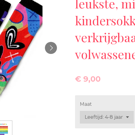
leukste, 
kindersokk
verkrijgba
volwassen
€ 9,00
Maat