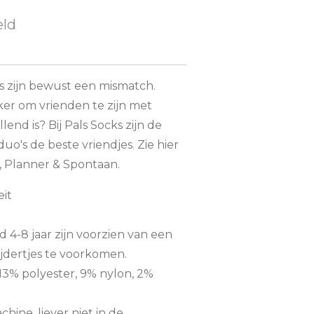
eld
s zijn bewust een mismatch.
uker om vrienden te zijn met
lend is? Bij Pals Socks zijn de
uo's de beste vriendjes. Zie hier
e, Planner & Spontaan.
eit
d 4-8 jaar zijn voorzien van een
lijdertjes te voorkomen.
3% polyester, 9% nylon, 2%
hine, liever niet in de