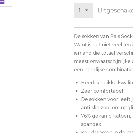
Uitgeschak
De sokken van Pals Sock
Want is het niet veel le
iemand die totaal verschil
meest onwaarschijnlijke d
een heerlijke combinati
Heerlijke dikke kwalit
Zeer comfortabel
De sokken voor leeftij
anti-slip zool om uitg
76% gekamd katoen, 1
spandex
Koud wassen in de mac