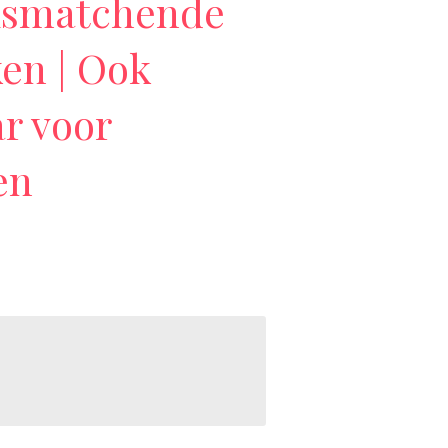
mismatchende
en | Ook
ar voor
en