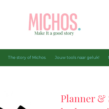
The story of Michos.
Jouw tools naar geluk!
Planner & 