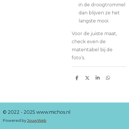
in de droogtrommel
dan blijven ze het
langste mooi.
Voor de juiste maat,
check even de
matentabel bij de
foto’s.
D
D
S
D
e
e
h
e
l
e
a
l
e
l
r
e
n
e
n
© 2022 - 2025 www.michos.nl
Powered by
JouwWeb