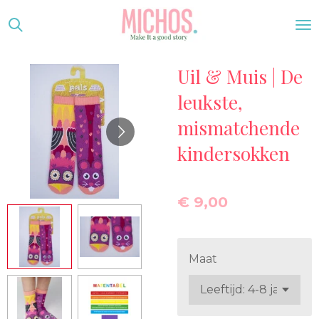
Ga
direct
naar
Uil & Muis | De
de
hoofdinhoud
leukste,
mismatchende
kindersokken
€ 9,00
Maat