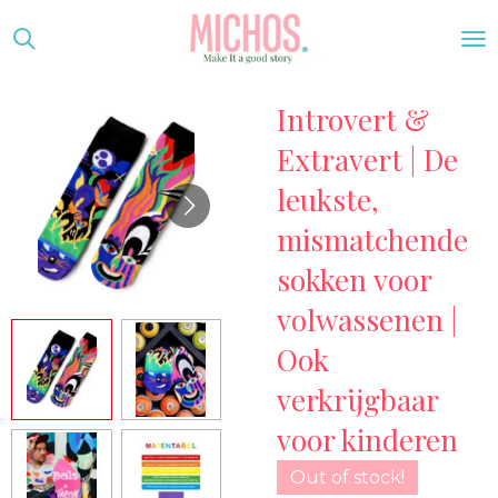
Ga
direct
naar
Introvert &
de
hoofdinhoud
Extravert | De
leukste,
mismatchende
sokken voor
volwassenen |
Ook
verkrijgbaar
voor kinderen
Out of stock!