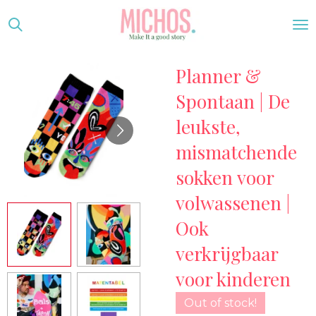
Ga
direct
naar
Planner &
de
hoofdinhoud
Spontaan | De
leukste,
mismatchende
sokken voor
volwassenen |
Ook
verkrijgbaar
voor kinderen
Out of stock!