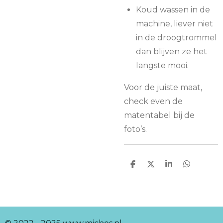
Koud wassen in de
machine, liever niet
in de droogtrommel
dan blijven ze het
langste mooi.
Voor de juiste maat,
check even de
matentabel bij de
foto’s.
D
D
S
D
e
e
h
e
l
e
a
l
e
l
r
e
n
e
n