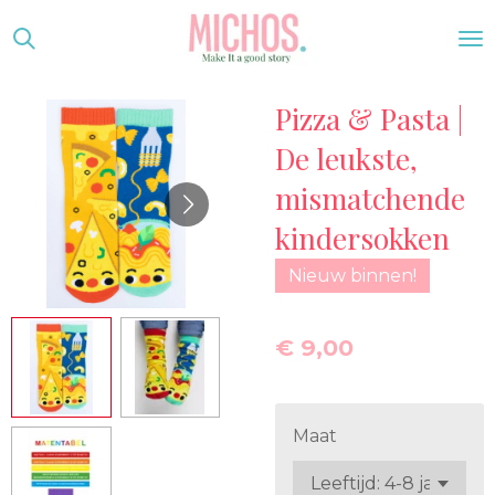
Ga
direct
naar
Pizza & Pasta |
de
hoofdinhoud
De leukste,
mismatchende
kindersokken
Nieuw binnen!
€ 9,00
Maat