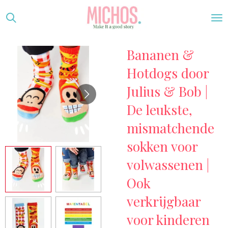
Ga
direct
naar
Bananen &
de
hoofdinhoud
Hotdogs door
Julius & Bob |
De leukste,
mismatchende
sokken voor
volwassenen |
Ook
verkrijgbaar
voor kinderen