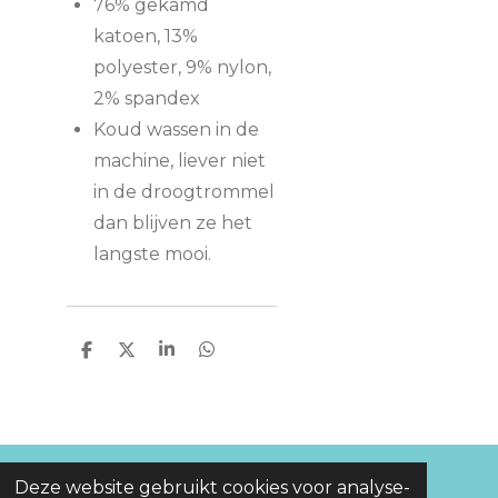
76% gekamd
katoen, 13%
polyester, 9% nylon,
2% spandex
Koud wassen in de
machine, liever niet
in de droogtrommel
dan blijven ze het
langste mooi.
D
D
S
D
e
e
h
e
l
e
a
l
e
l
r
e
n
e
n
© 2022 - 2025 www.michos.nl
Deze website gebruikt cookies voor analyse-