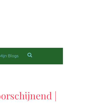
Mijn Blogs
orschijnend |