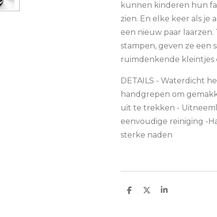
kunnen kinderen hun fav
zien. En elke keer als je
een nieuw paar laarzen. 
stampen, geven ze een s
ruimdenkende kleintjes d
DETAILS - Waterdicht he
handgrepen om gemakkel
uit te trekken - Uitnee
eenvoudige reiniging -
sterke naden
D
D
S
e
e
h
l
e
a
e
l
r