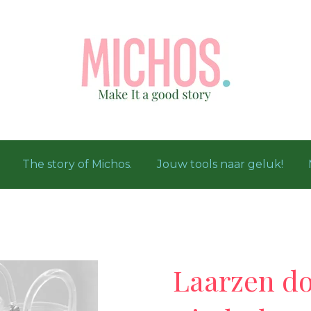
The story of Michos.
Jouw tools naar geluk!
Laarzen do