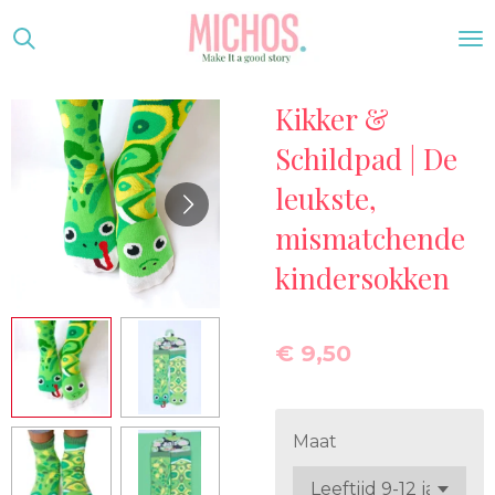
Ga
direct
naar
Kikker &
de
hoofdinhoud
Schildpad | De
leukste,
mismatchende
kindersokken
€ 9,50
Maat