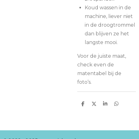
Koud wassen in de
machine, liever niet
in de droogtrommel
dan blijven ze het
langste mooi.
Voor de juiste maat,
check even de
matentabel bij de
foto’s.
D
D
S
D
e
e
h
e
l
e
a
l
e
l
r
e
n
e
n