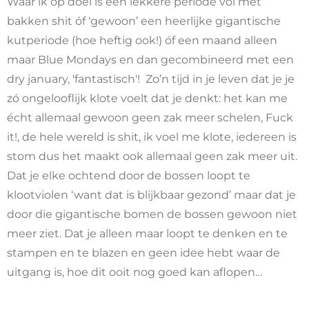
Waar ik op doel is een lekkere periode vol met
bakken shit óf ‘gewoon’ een heerlijke gigantische
kutperiode (hoe heftig ook!) óf een maand alleen
maar Blue Mondays en dan gecombineerd met een
dry january, 'fantastisch'!
Zo’n tijd in je leven dat je je
zó ongelooflijk klote voelt dat je denkt: het kan me
écht allemaal gewoon geen zak meer schelen, Fuck
it!, de hele wereld is shit, ik voel me klote, iedereen is
stom dus het maakt ook allemaal geen zak meer uit.
Dat je elke ochtend door de bossen loopt te
klootviolen ‘want dat is blijkbaar gezond’ maar dat je
door die gigantische bomen de bossen gewoon niet
meer ziet. Dat je alleen maar loopt te denken en te
stampen en te blazen en geen idee hebt waar de
uitgang is, hoe dit ooit nog goed kan aflopen…